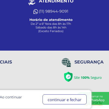
ATENDIMENTO
(11) 98944-9091
Horário de atendimento
De 2ª a 6ª feira das 8h às 17h
Sábado das 8h às 14h
(Exceto Feriados)
CIAIS
SEGURANÇA
chamar no
 Ao continuar
continuar e fechar
WhatsApp