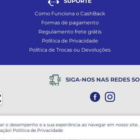
SUPORTE
Como Funciona o CashBack
Formas de pagamento
Regulamento frete grátis
Política de Privacidade
Política de Trocas ou Devoluções
SIGA-NOS NAS REDES SO
rar o desempenho e a sua experiência ao navegar em nosso site.
zação!
Politica de Privacidade
NPJ: 05.400.184/0001-09
o- São Paulo/SP CEP 02179-000
ca de Privacidade
e
Termos de serviço
se aplicam.