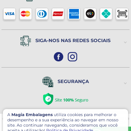
De 2ª a 6ª feira das 8h às 17h
Política de Trocas ou Devoluções
Sábado das 8h às 14h
(Exceto Feriados)
SIGA-NOS NAS REDES SOCIAIS
SEGURANÇA
A
Magia Embalagens
utiliza cookies para melhorar o
© 2026 Magia Embalagens - Todos direitos reservados. CNPJ: 05.400.184/0001-09
desempenho e a sua experiência ao navegar em nosso
Avenida Serafim Gonçalves Pereira, 30 - Pq. Novo Mundo- São Paulo/SP CEP
site. Ao continuar navegando, consideramos que você
02179-000
aceita a utilização!
Politica de Privacidade