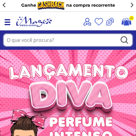
(11) 98944-9091
…
0