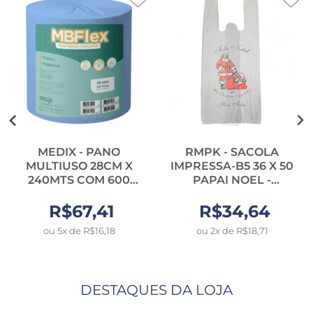
MEDIX - PANO
RMPK - SACOLA
MULTIUSO 28CM X
IMPRESSA-B5 36 X 50
240MTS COM 600
PAPAI NOEL -
PANOS AZUL - RL
PT.540UN (02KG)
R$67,41
(8530)
R$34,64
ou 5x de R$16,18
ou 2x de R$18,71
DESTAQUES DA LOJA