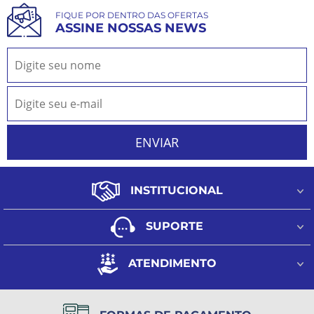
FIQUE POR DENTRO DAS OFERTAS
ASSINE NOSSAS NEWS
INSTITUCIONAL
Quem Somos
SUPORTE
Fale Conosco
Como Funciona o CashBack
Minha Conta
ATENDIMENTO
Formas de pagamento
Meus Pedidos
(11) 98944-9091
Regulamento frete grátis
Lista de Desejos