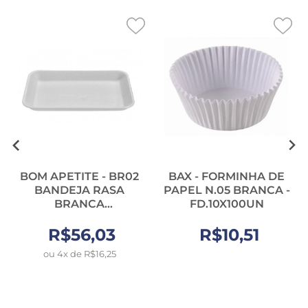
BOM APETITE - BR02
BAX - FORMINHA DE
BANDEJA RASA
PAPEL N.05 BRANCA -
BRANCA
FD.10X100UN
(140X210X17MM) -
R$56,03
FD.400UN
R$10,51
ou 4x de R$16,25