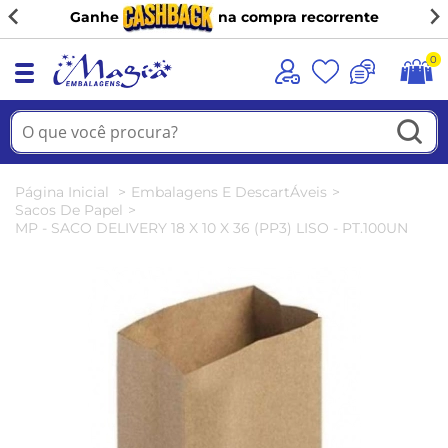
Ganhe
na compra recorrente
0
Página Inicial
Embalagens E DescartÁveis
Sacos De Papel
MP - SACO DELIVERY 18 X 10 X 36 (PP3) LISO - PT.100UN