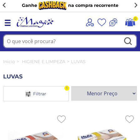
(11) 98944-9091
0
Inicio
HIGIENE E LIMPEZA
LUVAS
LUVAS
1
Filtrar