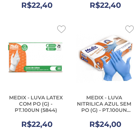
R$22,40
R$22,40
MEDIX - LUVA LATEX
MEDIX - LUVA
COM PO (G) -
NITRILICA AZUL SEM
PT.100UN (5844)
PO (G) - PT.100UN
(12032)
R$22,40
R$24,00