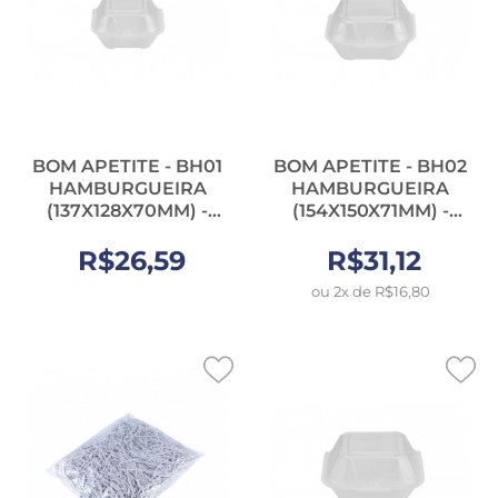
BOM APETITE - BH01
BOM APETITE - BH02
HAMBURGUEIRA
HAMBURGUEIRA
(137X128X70MM) -
(154X150X71MM) -
PT.100UN
PT.100UN
R$26,59
R$31,12
ou 2x de R$16,80