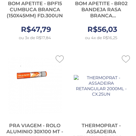
BOM APETITE - BPF15
BOM APETITE - BR02
CUMBUCA BRANCA
BANDEJA RASA
(150X45MM) FD.300UN
BRANCA
(140X210X17MM) -
R$47,79
R$56,03
FD.400UN
ou 3x de R$17,84
ou 4x de R$16,25
PRA VIAGEM - ROLO
THERMOPRAT -
ALUMINIO 30X100 MT -
ASSADEIRA