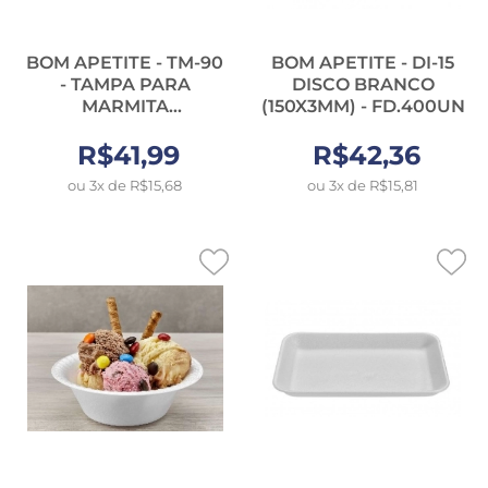
BOM APETITE - TM-90
BOM APETITE - DI-15
- TAMPA PARA
DISCO BRANCO
MARMITA
(150X3MM) - FD.400UN
(176X227X12MM) -
R$41,99
FD.100UN
R$42,36
ou 3x de R$15,68
ou 3x de R$15,81