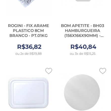
ROGINI - FIX ARAME
BOM APETITE - BH03
PLASTICO 8CM
HAMBURGUEIRA
BRANCO - PT.01KG
(156X166X90MM) -
PT.100UN
R$36,82
R$40,84
ou 2x de R$19,88
ou 3x de R$15,25