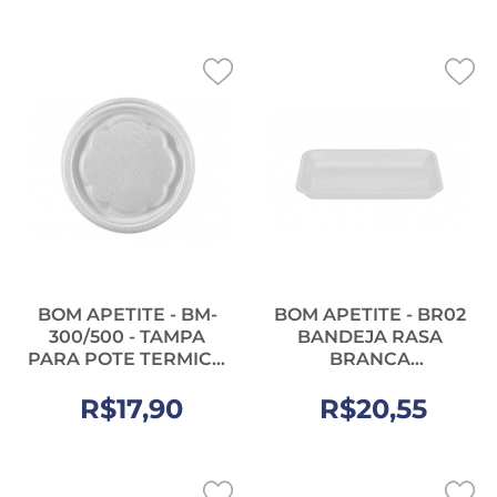
BOM APETITE - BM-
BOM APETITE - BR02
300/500 - TAMPA
BANDEJA RASA
PARA POTE TERMICO
BRANCA
(150X10MM) -
(140X210X17MM) -
R$17,90
FD.100UN
R$20,55
PT.100UN