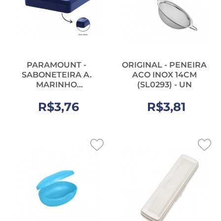
PARAMOUNT -
ORIGINAL - PENEIRA
SABONETEIRA A.
ACO INOX 14CM
MARINHO
(SL0293) - UN
QUADRATTA - UN
R$3,76
(1568)
R$3,81