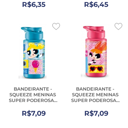
R$6,35
R$6,45
BANDEIRANTE -
BANDEIRANTE -
SQUEEZE MENINAS
SQUEEZE MENINAS
SUPER PODEROSAS
SUPER PODEROSAS
AZUL 500ML - UN
ROSA 500ML - UN
R$7,09
(5621)
R$7,09
(5521)