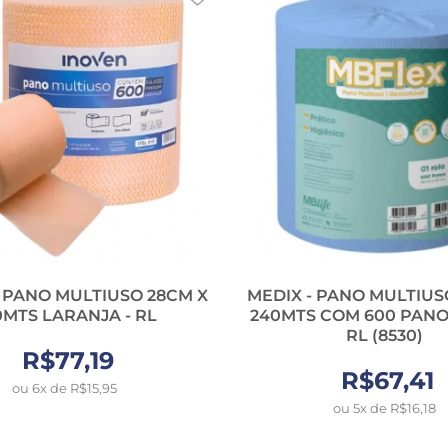
 PANO MULTIUSO 28CM X
MEDIX - PANO MULTIUS
0MTS LARANJA - RL
240MTS COM 600 PANOS
RL (8530)
R$77,19
R$67,41
ou 6x de R$15,95
ou 5x de R$16,18