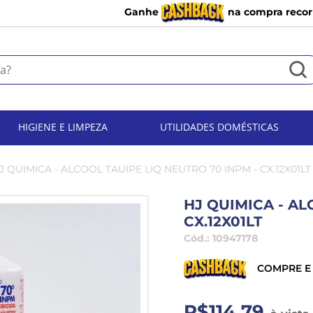
Ganhe
na compra recor
HIGIENE E LIMPEZA
UTILIDADES DOMÉSTICAS
J QUIMICA - ALCOOL TAUIPE LIQ NEUTRO 70 INPM - CX.12X01LT
HJ QUIMICA - AL
CX.12X01LT
Cód.:
10947178
COMPRE E
R$114,79