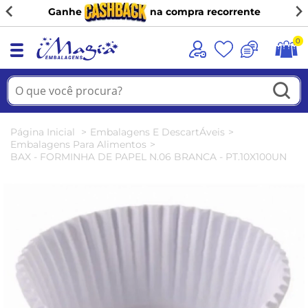
Ganhe
na compra recorrente
0
Página Inicial
Embalagens E DescartÁveis
Embalagens Para Alimentos
BAX - FORMINHA DE PAPEL N.06 BRANCA - PT.10X100UN