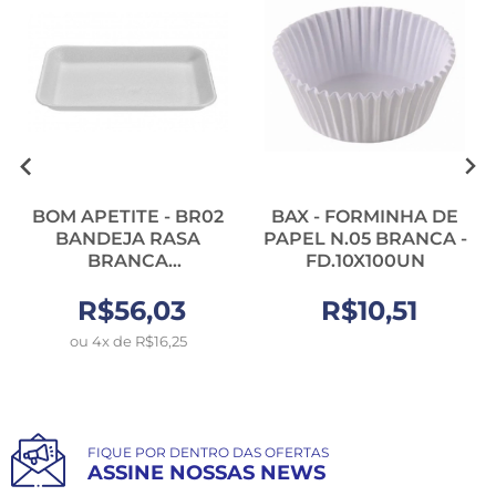
BOM APETITE - BR02
BAX - FORMINHA DE
BANDEJA RASA
PAPEL N.05 BRANCA -
BRANCA
FD.10X100UN
(140X210X17MM) -
R$56,03
FD.400UN
R$10,51
ou 4x de R$16,25
FIQUE POR DENTRO DAS OFERTAS
ASSINE NOSSAS NEWS