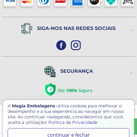
SIGA-NOS NAS REDES SOCIAIS
SEGURANÇA
A
Magia Embalagens
utiliza cookies para melhorar o
© 2026 Magia Embalagens - Todos direitos reservados. CNPJ: 05.400.184/0001-09
desempenho e a sua experiência ao navegar em nosso
Avenida Serafim Gonçalves Pereira, 30 - Pq. Novo Mundo- São Paulo/SP CEP
site. Ao continuar navegando, consideramos que você
02179-000
aceita a utilização!
Politica de Privacidade
Este site é protegido por reCAPTCHA e o Google
Política de Privacidade
e
chamar no
Termos de serviço
se aplicam.
WhatsApp
continuar e fechar