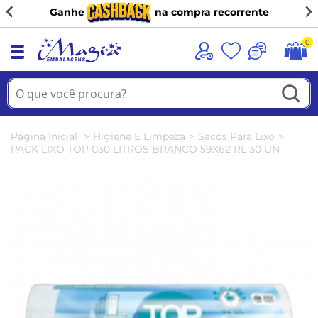
Ganhe
na compra recorrente
0
Página Inicial
Higiene E Limpeza
Sacos Para Lixo
PACK LIXO TOP 030 LITROS BRANCO 59X62 RL 30 UN