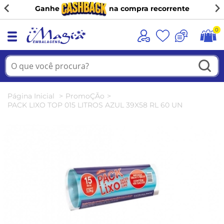
Ganhe
na compra recorrente
0
Página Inicial
PromoÇÃo
PACK LIXO TOP 015 LITROS AZUL 39X58 RL 60 UN