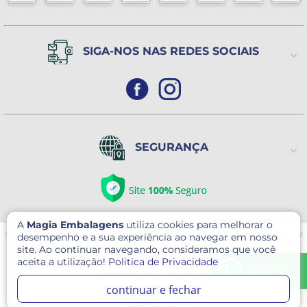
SIGA-NOS NAS REDES SOCIAIS
SEGURANÇA
A
Magia Embalagens
utiliza cookies para melhorar o
© 2026 Magia Embalagens - Todos direitos reservados. CNPJ: 05.400.184/0001-09
desempenho e a sua experiência ao navegar em nosso
Avenida Serafim Gonçalves Pereira, 30 - Pq. Novo Mundo- São Paulo/SP CEP
site. Ao continuar navegando, consideramos que você
02179-000
aceita a utilização!
Politica de Privacidade
Este site é protegido por reCAPTCHA e o Google
Política de Privacidade
e
chamar no
Termos de serviço
se aplicam.
WhatsApp
continuar e fechar