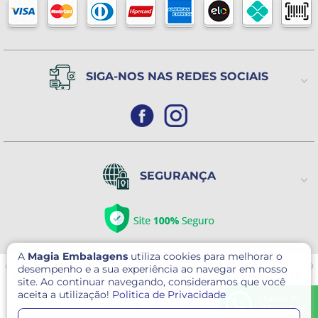
(Exceto Feriados)
SIGA-NOS NAS REDES SOCIAIS
SEGURANÇA
A
Magia Embalagens
utiliza cookies para melhorar o
© 2026 Magia Embalagens - Todos direitos reservados. CNPJ: 05.400.184/0001-09
desempenho e a sua experiência ao navegar em nosso
Avenida Serafim Gonçalves Pereira, 30 - Pq. Novo Mundo- São Paulo/SP CEP
site. Ao continuar navegando, consideramos que você
02179-000
aceita a utilização!
Politica de Privacidade
Este site é protegido por reCAPTCHA e o Google
Política de Privacidade
e
chamar no
Termos de serviço
se aplicam.
WhatsApp