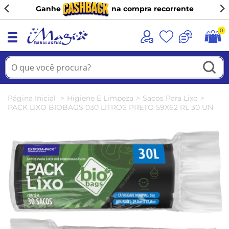
Ganhe
na compra recorrente
0
Página Inicial
Higiene E Limpeza
Sacos Para Lixo
PACK LIXO BIOBAGS 030 LITROS PRETO 59X62 RL 30 UN