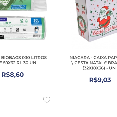
 BIOBAGS 030 LITROS
NIAGARA - CAIXA PA
 59X62 RL 30 UN
\"CESTA NATAL\" BR
(32X18X36) - UN
R$8,60
R$9,03