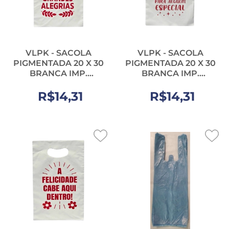
VLPK - SACOLA
VLPK - SACOLA
PIGMENTADA 20 X 30
PIGMENTADA 20 X 30
BRANCA IMP.
BRANCA IMP.
MODELO ALEGRIA -
MODELO AMOR -
R$14,31
PT.50UN
R$14,31
PT.50UN