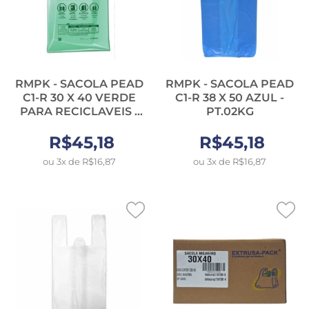
RMPK - SACOLA PEAD
RMPK - SACOLA PEAD
C1-R 30 X 40 VERDE
C1-R 38 X 50 AZUL -
PARA RECICLAVEIS -
PT.02KG
PT.02KG
R$45,18
R$45,18
ou 3x de R$16,87
ou 3x de R$16,87