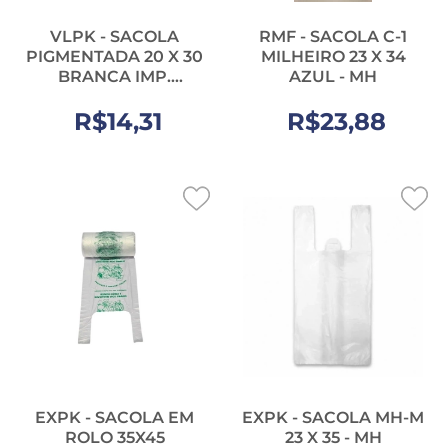
VLPK - SACOLA
RMF - SACOLA C-1
PIGMENTADA 20 X 30
MILHEIRO 23 X 34
BRANCA IMP.
AZUL - MH
MODELO FELICIDADE
- PT.50UN
R$14,31
R$23,88
EXPK - SACOLA EM
EXPK - SACOLA MH-M
ROLO 35X45
23 X 35 - MH