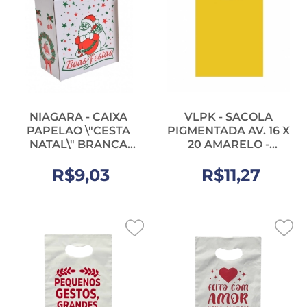
NIAGARA - CAIXA
VLPK - SACOLA
PAPELAO \"CESTA
PIGMENTADA AV. 16 X
NATAL\" BRANCA
20 AMARELO -
(32X18X36) - UN
PT.50UN
R$9,03
R$11,27