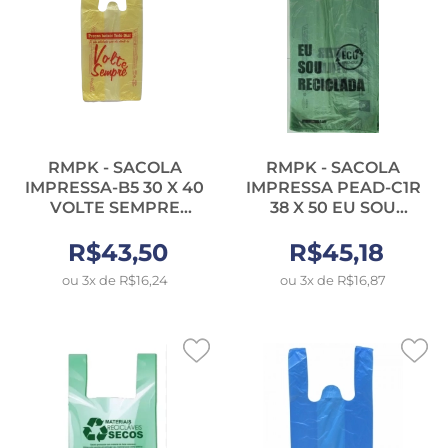
RMPK - SACOLA
RMPK - SACOLA
IMPRESSA-B5 30 X 40
IMPRESSA PEAD-C1R
VOLTE SEMPRE
38 X 50 EU SOU
AMARELO - PT.700UN
RECICLADA - PT.02KG
R$43,50
R$45,18
ou 3x de R$16,24
ou 3x de R$16,87