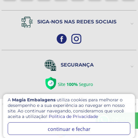
SIGA-NOS NAS REDES SOCIAIS
SEGURANÇA
A
Magia Embalagens
utiliza cookies para melhorar o
© 2026 Magia Embalagens - Todos direitos reservados. CNPJ: 05.400.184/0001-09
desempenho e a sua experiência ao navegar em nosso
Avenida Serafim Gonçalves Pereira, 30 - Pq. Novo Mundo- São Paulo/SP CEP
site. Ao continuar navegando, consideramos que você
02179-000
aceita a utilização!
Politica de Privacidade
Este site é protegido por reCAPTCHA e o Google
Política de Privacidade
e
chamar no
Termos de serviço
se aplicam.
WhatsApp
continuar e fechar