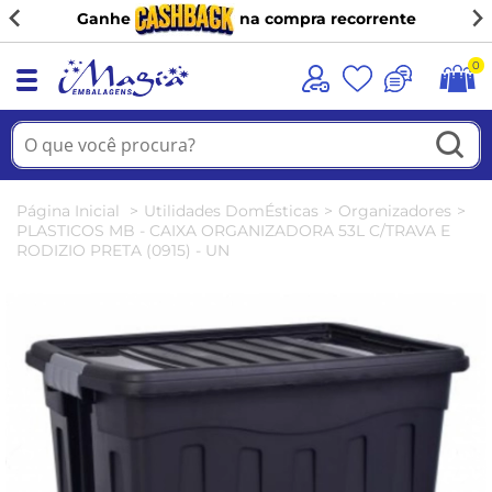
Ganhe
na compra recorrente
0
Página Inicial
Utilidades DomÉsticas
Organizadores
PLASTICOS MB - CAIXA ORGANIZADORA 53L C/TRAVA E
RODIZIO PRETA (0915) - UN