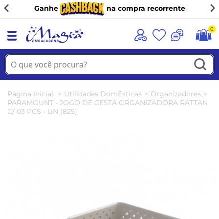
Ganhe
na compra recorrente
0
Página Inicial
Utilidades DomÉsticas
Organizadores
PARAMOUNT - JOGO DE CESTA ORGANIZADORA RATTAN
C/ 03 PCS - UN (825)