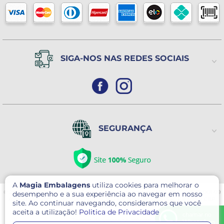
(Exceto Feriados)
SIGA-NOS NAS REDES SOCIAIS
SEGURANÇA
A
Magia Embalagens
utiliza cookies para melhorar o
© 2026 Magia Embalagens - Todos direitos reservados. CNPJ: 05.400.184/0001-09
desempenho e a sua experiência ao navegar em nosso
Avenida Serafim Gonçalves Pereira, 30 - Pq. Novo Mundo- São Paulo/SP CEP
site. Ao continuar navegando, consideramos que você
02179-000
aceita a utilização!
Politica de Privacidade
Este site é protegido por reCAPTCHA e o Google
Política de Privacidade
e
chamar no
Termos de serviço
se aplicam.
WhatsApp