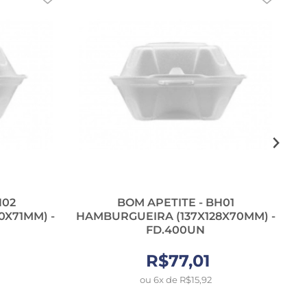
H02
BOM APETITE - BH01
0X71MM) -
HAMBURGUEIRA (137X128X70MM) -
FD.400UN
R$77,01
ou 6x de R$15,92