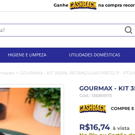
Ganhe
na compra recor
HIGIENE E LIMPEZA
UTILIDADES DOMÉSTICAS
rtaveis
GOURMAX - KIT 350ML RETANGULAR PRETO P - PT2
GOURMAX - KIT 
Cód.:
13680975
COMPRE E
R$16,74
à vista