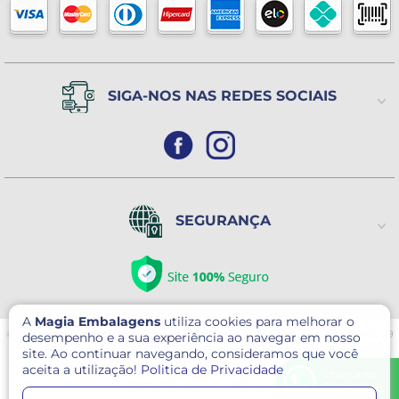
(Exceto Feriados)
SIGA-NOS NAS REDES SOCIAIS
SEGURANÇA
A
Magia Embalagens
utiliza cookies para melhorar o
© 2026 Magia Embalagens - Todos direitos reservados. CNPJ: 05.400.184/0001-09
desempenho e a sua experiência ao navegar em nosso
Avenida Serafim Gonçalves Pereira, 30 - Pq. Novo Mundo- São Paulo/SP CEP
site. Ao continuar navegando, consideramos que você
02179-000
aceita a utilização!
Politica de Privacidade
Este site é protegido por reCAPTCHA e o Google
Política de Privacidade
e
chamar no
Termos de serviço
se aplicam.
WhatsApp