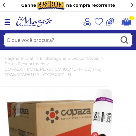
Ganhe
na compra recorrente
0
Página Inicial
Embalagens E DescartÁveis
Potes Descartaveis
COPAZA - POTE PLASTICO 100ML (P-100) (PS)
TRANSPARENTE - CX.25X100UN