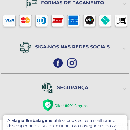
FORMAS DE PAGAMENTO
Política de Privacidade
Horário de atendimento
De 2ª a 6ª feira das 8h às 17h
Política de Trocas ou Devoluções
Sábado das 8h às 14h
(Exceto Feriados)
SIGA-NOS NAS REDES SOCIAIS
SEGURANÇA
A
Magia Embalagens
utiliza cookies para melhorar o
© 2026 Magia Embalagens - Todos direitos reservados. CNPJ: 05.400.184/0001-09
desempenho e a sua experiência ao navegar em nosso
Avenida Serafim Gonçalves Pereira, 30 - Pq. Novo Mundo- São Paulo/SP CEP