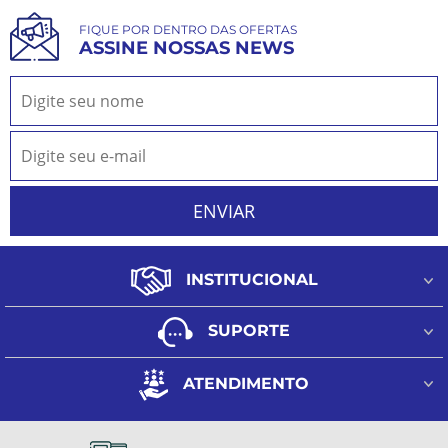
FIQUE POR DENTRO DAS OFERTAS
ASSINE NOSSAS NEWS
INSTITUCIONAL
Quem Somos
SUPORTE
Fale Conosco
Como Funciona o CashBack
Minha Conta
ATENDIMENTO
Formas de pagamento
Meus Pedidos
(11) 98944-9091
Regulamento frete grátis
Lista de Desejos