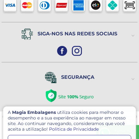
(Exceto Feriados)
SIGA-NOS NAS REDES SOCIAIS
SEGURANÇA
A
Magia Embalagens
utiliza cookies para melhorar o
© 2026 Magia Embalagens - Todos direitos reservados. CNPJ: 05.400.184/0001-09
desempenho e a sua experiência ao navegar em nosso
Avenida Serafim Gonçalves Pereira, 30 - Pq. Novo Mundo- São Paulo/SP CEP
site. Ao continuar navegando, consideramos que você
02179-000
aceita a utilização!
Politica de Privacidade
Este site é protegido por reCAPTCHA e o Google
Política de Privacidade
e
chamar no
Termos de serviço
se aplicam.
WhatsApp