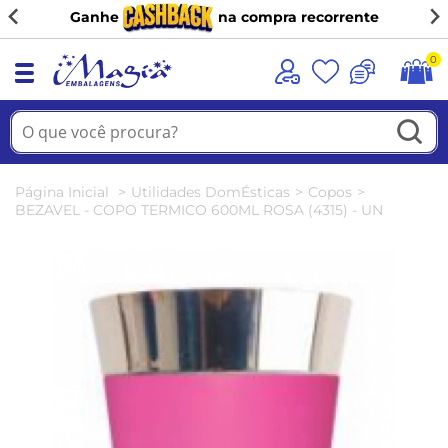
Ganhe
na compra recorrente
0
Página Inicial
Utilidades DomÉsticas
Copos
BEZAVEL - COPO TERMICO 600ML ROSA (4315) - UN