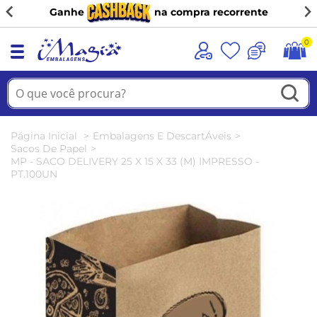
Ganhe
na compra recorrente
0
Página Inicial
Embalagens E DescartÁveis
Sacos De Papel
MP - SACO DELIVERY 25 X 15 X 33 (M) IMPRESSO -
PT.100UN