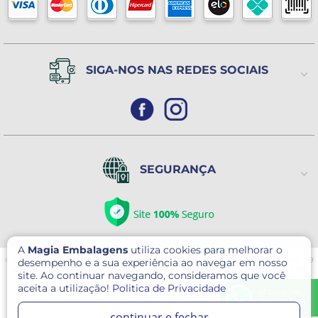
SIGA-NOS NAS REDES SOCIAIS
SEGURANÇA
A
Magia Embalagens
utiliza cookies para melhorar o
© 2026 Magia Embalagens - Todos direitos reservados. CNPJ: 05.400.184/0001-09
desempenho e a sua experiência ao navegar em nosso
Avenida Serafim Gonçalves Pereira, 30 - Pq. Novo Mundo- São Paulo/SP CEP
site. Ao continuar navegando, consideramos que você
02179-000
aceita a utilização!
Politica de Privacidade
Este site é protegido por reCAPTCHA e o Google
Política de Privacidade
e
chamar no
Termos de serviço
se aplicam.
WhatsApp
continuar e fechar